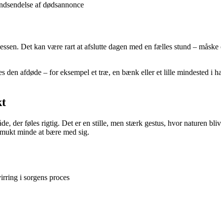
 indsendelse af dødsannonce
ssen. Det kan være rart at afslutte dagen med en fælles stund – måske en
 den afdøde – for eksempel et træ, en bænk eller et lille mindested i 
kt
, der føles rigtig. Det er en stille, men stærk gestus, hvor naturen b
 smukt minde at bære med sig.
irring i sorgens proces