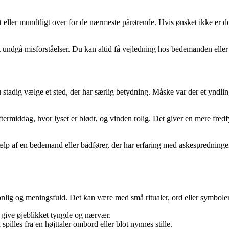
eller mundtligt over for de nærmeste pårørende. Hvis ønsket ikke er dok
 at undgå misforståelser. Du kan altid få vejledning hos bedemanden eller
adig vælge et sted, der har særlig betydning. Måske var der et yndlingss
termiddag, hvor lyset er blødt, og vinden rolig. Det giver en mere fred
ælp af en bedemand eller bådfører, der har erfaring med askespredninger. 
lig og meningsfuld. Det kan være med små ritualer, ord eller symboler, 
an give øjeblikket tyngde og nærvær.
pilles fra en højttaler ombord eller blot nynnes stille.