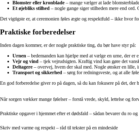
Blomster eller kronblade
– mange vælger at lade blomsterblade 
Et øjebliks stilhed
– nogle gange siger stilheden mere end ord. Gi
Det vigtigste er, at ceremonien føles ægte og respektfuld – ikke hvor fo
Praktiske forberedelser
Inden dagen kommer, er der nogle praktiske ting, du bør have styr på:
Urnen
– bedemanden kan hjælpe med at vælge en urne, der er egn
Vejr og vind
– tjek vejrudsigten. Kraftig vind kan gøre det vans
Deltagere
– overvej, hvem der skal med. Nogle ønsker en lille, 
Transport og sikkerhed
– sørg for redningsveste, og at alle føl
En god forberedelse giver ro på dagen, så du kan fokusere på det, der b
Når sorgen vækker mange følelser – forstå vrede, skyld, lettelse og forv
Praktiske opgaver i hjemmet efter et dødsfald – sådan bevarer du ro og
Skriv med varme og respekt – råd til tekster på en mindeside