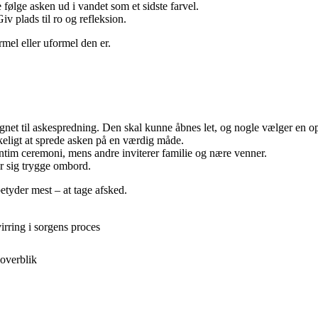
følge asken ud i vandet som et sidste farvel.
v plads til ro og refleksion.
rmel eller uformel den er.
et til askespredning. Den skal kunne åbnes let, og nogle vælger en opl
keligt at sprede asken på en værdig måde.
intim ceremoni, mens andre inviterer familie og nære venner.
er sig trygge ombord.
etyder mest – at tage afsked.
irring i sorgens proces
 overblik