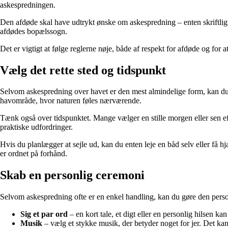
askespredningen.
Den afdøde skal have udtrykt ønske om askespredning – enten skriftligt 
afdødes bopælssogn.
Det er vigtigt at følge reglerne nøje, både af respekt for afdøde og for
Vælg det rette sted og tidspunkt
Selvom askespredning over havet er den mest almindelige form, kan du st
havområde, hvor naturen føles nærværende.
Tænk også over tidspunktet. Mange vælger en stille morgen eller sen ef
praktiske udfordringer.
Hvis du planlægger at sejle ud, kan du enten leje en båd selv eller få hj
er ordnet på forhånd.
Skab en personlig ceremoni
Selvom askespredning ofte er en enkel handling, kan du gøre den person
Sig et par ord
– en kort tale, et digt eller en personlig hilsen k
Musik
– vælg et stykke musik, der betyder noget for jer. Det kan s