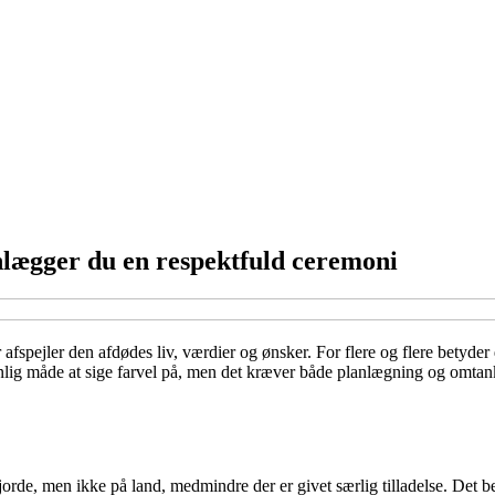
lægger du en respektfuld ceremoni
spejler den afdødes liv, værdier og ønsker. For flere og flere betyder de
ig måde at sige farvel på, men det kræver både planlægning og omtank
 fjorde, men ikke på land, medmindre der er givet særlig tilladelse. Det 