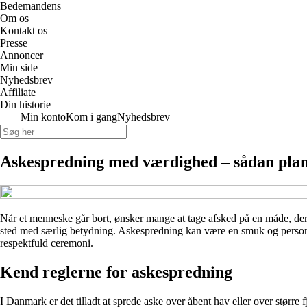
Bedemandens
Om os
Kontakt os
Presse
Annoncer
Min side
Nyhedsbrev
Affiliate
Din historie
Min konto
Kom i gang
Nyhedsbrev
Askespredning med værdighed – sådan plan
Når et menneske går bort, ønsker mange at tage afsked på en måde, der af
sted med særlig betydning. Askespredning kan være en smuk og personl
respektfuld ceremoni.
Kend reglerne for askespredning
I Danmark er det tilladt at sprede aske over åbent hav eller over større