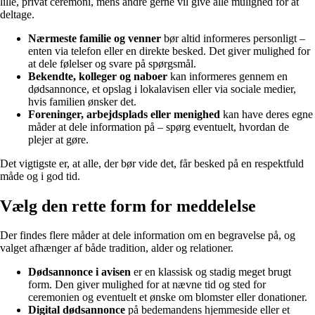
lille, privat ceremoni, mens andre gerne vil give alle mulighed for at
deltage.
Nærmeste familie og venner
bør altid informeres personligt –
enten via telefon eller en direkte besked. Det giver mulighed for
at dele følelser og svare på spørgsmål.
Bekendte, kolleger og naboer
kan informeres gennem en
dødsannonce, et opslag i lokalavisen eller via sociale medier,
hvis familien ønsker det.
Foreninger, arbejdsplads eller menighed
kan have deres egne
måder at dele information på – spørg eventuelt, hvordan de
plejer at gøre.
Det vigtigste er, at alle, der bør vide det, får besked på en respektfuld
måde og i god tid.
Vælg den rette form for meddelelse
Der findes flere måder at dele information om en begravelse på, og
valget afhænger af både tradition, alder og relationer.
Dødsannonce i avisen
er en klassisk og stadig meget brugt
form. Den giver mulighed for at nævne tid og sted for
ceremonien og eventuelt et ønske om blomster eller donationer.
Digital dødsannonce
på bedemandens hjemmeside eller et