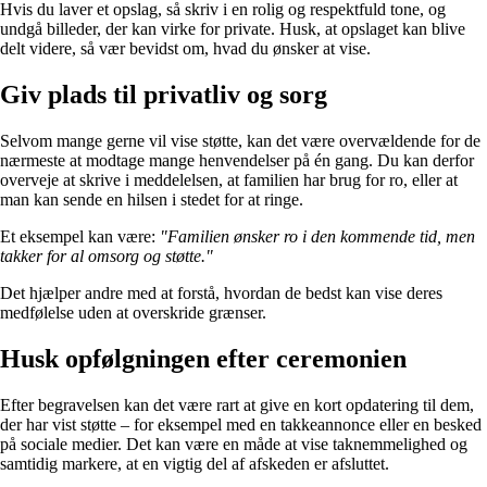
Hvis du laver et opslag, så skriv i en rolig og respektfuld tone, og
undgå billeder, der kan virke for private. Husk, at opslaget kan blive
delt videre, så vær bevidst om, hvad du ønsker at vise.
Giv plads til privatliv og sorg
Selvom mange gerne vil vise støtte, kan det være overvældende for de
nærmeste at modtage mange henvendelser på én gang. Du kan derfor
overveje at skrive i meddelelsen, at familien har brug for ro, eller at
man kan sende en hilsen i stedet for at ringe.
Et eksempel kan være:
"Familien ønsker ro i den kommende tid, men
takker for al omsorg og støtte."
Det hjælper andre med at forstå, hvordan de bedst kan vise deres
medfølelse uden at overskride grænser.
Husk opfølgningen efter ceremonien
Efter begravelsen kan det være rart at give en kort opdatering til dem,
der har vist støtte – for eksempel med en takkeannonce eller en besked
på sociale medier. Det kan være en måde at vise taknemmelighed og
samtidig markere, at en vigtig del af afskeden er afsluttet.