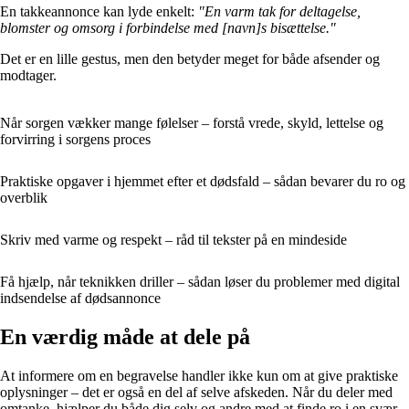
En takkeannonce kan lyde enkelt:
"En varm tak for deltagelse,
blomster og omsorg i forbindelse med [navn]s bisættelse."
Det er en lille gestus, men den betyder meget for både afsender og
modtager.
Når sorgen vækker mange følelser – forstå vrede, skyld, lettelse og
forvirring i sorgens proces
Praktiske opgaver i hjemmet efter et dødsfald – sådan bevarer du ro og
overblik
Skriv med varme og respekt – råd til tekster på en mindeside
Få hjælp, når teknikken driller – sådan løser du problemer med digital
indsendelse af dødsannonce
En værdig måde at dele på
At informere om en begravelse handler ikke kun om at give praktiske
oplysninger – det er også en del af selve afskeden. Når du deler med
omtanke, hjælper du både dig selv og andre med at finde ro i en svær