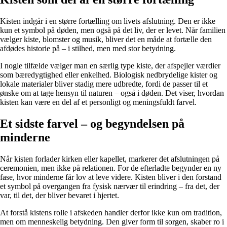
Kisten indgår i en større fortælling om livets afslutning. Den er ikke
kun et symbol på døden, men også på det liv, der er levet. Når familien
vælger kiste, blomster og musik, bliver det en måde at fortælle den
afdødes historie på – i stilhed, men med stor betydning.
I nogle tilfælde vælger man en særlig type kiste, der afspejler værdier
som bæredygtighed eller enkelhed. Biologisk nedbrydelige kister og
lokale materialer bliver stadig mere udbredte, fordi de passer til et
ønske om at tage hensyn til naturen – også i døden. Det viser, hvordan
kisten kan være en del af et personligt og meningsfuldt farvel.
Et sidste farvel – og begyndelsen på
minderne
Når kisten forlader kirken eller kapellet, markerer det afslutningen på
ceremonien, men ikke på relationen. For de efterladte begynder en ny
fase, hvor minderne får lov at leve videre. Kisten bliver i den forstand
et symbol på overgangen fra fysisk nærvær til erindring – fra det, der
var, til det, der bliver bevaret i hjertet.
At forstå kistens rolle i afskeden handler derfor ikke kun om tradition,
men om menneskelig betydning. Den giver form til sorgen, skaber ro i