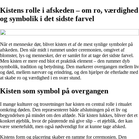
Kistens rolle i afskeden – om ro, værdighed
og symbolik i det sidste farvel
Når et menneske dør, bliver kisten et af de mest synlige symboler på
afskeden. Den står midt i rummet under ceremonien, omgivet af
blomster, lys og mennesker, der er samlet for at tage det sidste farvel.
Men kisten er mere end blot et praktisk element – den rummer dyb
symbolik, tradition og betydning. Den markerer overgangen mellem liv
og død, mellem nærvær og erindring, og den hjælper de efterladte med
at skabe ro og værdighed i en svær stund.
Kisten som symbol på overgangen
I mange kulturer og trosretninger har kisten en central rolle i ritualet
omkring døden. Den repræsenterer både afslutningen på et liv og
begyndelsen på mindet om den afdøde. Når kisten lukkes, bliver det et
konkret øjeblik, hvor de pårørende må give slip – et øjeblik, der kan
være smertefuldt, men også nødvendigt for at kunne tage afsked.
Kistens form og placering skaber en ramme for ceremonien. Den