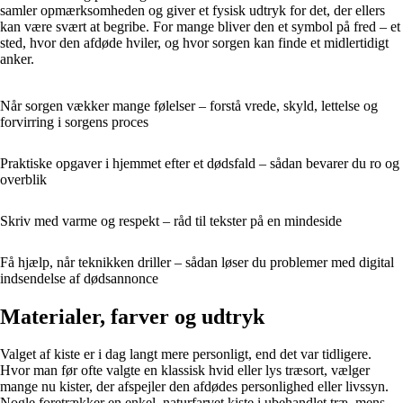
samler opmærksomheden og giver et fysisk udtryk for det, der ellers
kan være svært at begribe. For mange bliver den et symbol på fred – et
sted, hvor den afdøde hviler, og hvor sorgen kan finde et midlertidigt
anker.
Når sorgen vækker mange følelser – forstå vrede, skyld, lettelse og
forvirring i sorgens proces
Praktiske opgaver i hjemmet efter et dødsfald – sådan bevarer du ro og
overblik
Skriv med varme og respekt – råd til tekster på en mindeside
Få hjælp, når teknikken driller – sådan løser du problemer med digital
indsendelse af dødsannonce
Materialer, farver og udtryk
Valget af kiste er i dag langt mere personligt, end det var tidligere.
Hvor man før ofte valgte en klassisk hvid eller lys træsort, vælger
mange nu kister, der afspejler den afdødes personlighed eller livssyn.
Nogle foretrækker en enkel, naturfarvet kiste i ubehandlet træ, mens