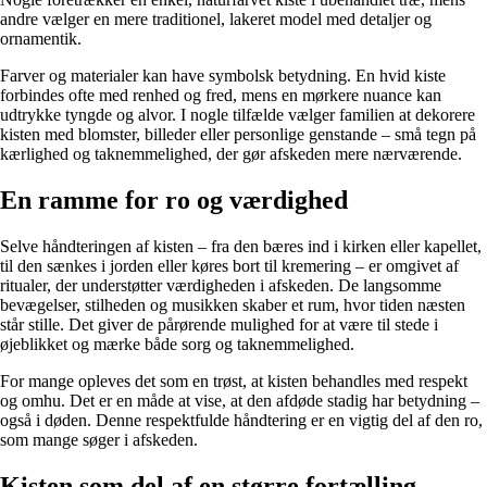
andre vælger en mere traditionel, lakeret model med detaljer og
ornamentik.
Farver og materialer kan have symbolsk betydning. En hvid kiste
forbindes ofte med renhed og fred, mens en mørkere nuance kan
udtrykke tyngde og alvor. I nogle tilfælde vælger familien at dekorere
kisten med blomster, billeder eller personlige genstande – små tegn på
kærlighed og taknemmelighed, der gør afskeden mere nærværende.
En ramme for ro og værdighed
Selve håndteringen af kisten – fra den bæres ind i kirken eller kapellet,
til den sænkes i jorden eller køres bort til kremering – er omgivet af
ritualer, der understøtter værdigheden i afskeden. De langsomme
bevægelser, stilheden og musikken skaber et rum, hvor tiden næsten
står stille. Det giver de pårørende mulighed for at være til stede i
øjeblikket og mærke både sorg og taknemmelighed.
For mange opleves det som en trøst, at kisten behandles med respekt
og omhu. Det er en måde at vise, at den afdøde stadig har betydning –
også i døden. Denne respektfulde håndtering er en vigtig del af den ro,
som mange søger i afskeden.
Kisten som del af en større fortælling