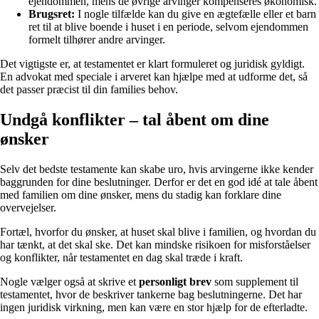
ejendommen, mens de øvrige arvinger kompenseres økonomisk.
Brugsret:
I nogle tilfælde kan du give en ægtefælle eller et barn
ret til at blive boende i huset i en periode, selvom ejendommen
formelt tilhører andre arvinger.
Det vigtigste er, at testamentet er klart formuleret og juridisk gyldigt.
En advokat med speciale i arveret kan hjælpe med at udforme det, så
det passer præcist til din families behov.
Undgå konflikter – tal åbent om dine
ønsker
Selv det bedste testamente kan skabe uro, hvis arvingerne ikke kender
baggrunden for dine beslutninger. Derfor er det en god idé at tale åbent
med familien om dine ønsker, mens du stadig kan forklare dine
overvejelser.
Fortæl, hvorfor du ønsker, at huset skal blive i familien, og hvordan du
har tænkt, at det skal ske. Det kan mindske risikoen for misforståelser
og konflikter, når testamentet en dag skal træde i kraft.
Nogle vælger også at skrive et
personligt brev
som supplement til
testamentet, hvor de beskriver tankerne bag beslutningerne. Det har
ingen juridisk virkning, men kan være en stor hjælp for de efterladte.