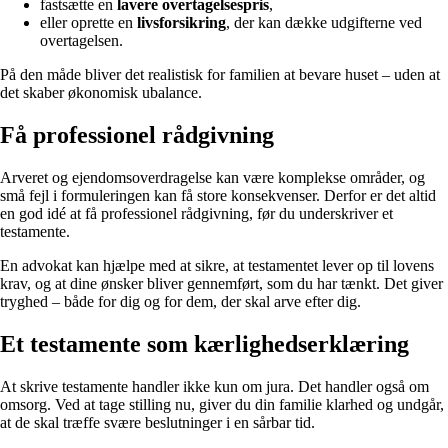
fastsætte en
lavere overtagelsespris
,
eller oprette en
livsforsikring
, der kan dække udgifterne ved
overtagelsen.
På den måde bliver det realistisk for familien at bevare huset – uden at
det skaber økonomisk ubalance.
Få professionel rådgivning
Arveret og ejendomsoverdragelse kan være komplekse områder, og
små fejl i formuleringen kan få store konsekvenser. Derfor er det altid
en god idé at få professionel rådgivning, før du underskriver et
testamente.
En advokat kan hjælpe med at sikre, at testamentet lever op til lovens
krav, og at dine ønsker bliver gennemført, som du har tænkt. Det giver
tryghed – både for dig og for dem, der skal arve efter dig.
Et testamente som kærlighedserklæring
At skrive testamente handler ikke kun om jura. Det handler også om
omsorg. Ved at tage stilling nu, giver du din familie klarhed og undgår,
at de skal træffe svære beslutninger i en sårbar tid.