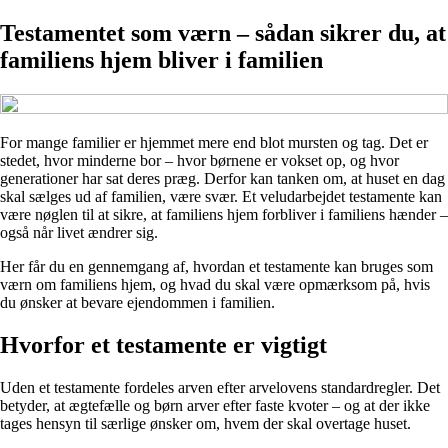
Testamentet som værn – sådan sikrer du, at
familiens hjem bliver i familien
For mange familier er hjemmet mere end blot mursten og tag. Det er
stedet, hvor minderne bor – hvor børnene er vokset op, og hvor
generationer har sat deres præg. Derfor kan tanken om, at huset en dag
skal sælges ud af familien, være svær. Et veludarbejdet testamente kan
være nøglen til at sikre, at familiens hjem forbliver i familiens hænder –
også når livet ændrer sig.
Her får du en gennemgang af, hvordan et testamente kan bruges som
værn om familiens hjem, og hvad du skal være opmærksom på, hvis
du ønsker at bevare ejendommen i familien.
Hvorfor et testamente er vigtigt
Uden et testamente fordeles arven efter arvelovens standardregler. Det
betyder, at ægtefælle og børn arver efter faste kvoter – og at der ikke
tages hensyn til særlige ønsker om, hvem der skal overtage huset.