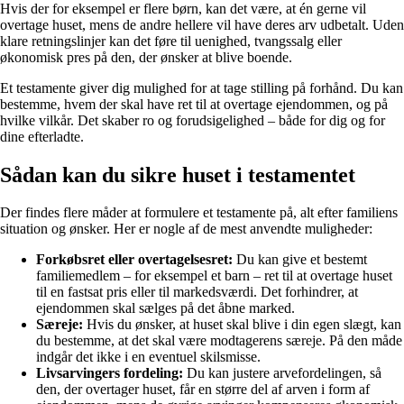
Hvis der for eksempel er flere børn, kan det være, at én gerne vil
overtage huset, mens de andre hellere vil have deres arv udbetalt. Uden
klare retningslinjer kan det føre til uenighed, tvangssalg eller
økonomisk pres på den, der ønsker at blive boende.
Et testamente giver dig mulighed for at tage stilling på forhånd. Du kan
bestemme, hvem der skal have ret til at overtage ejendommen, og på
hvilke vilkår. Det skaber ro og forudsigelighed – både for dig og for
dine efterladte.
Sådan kan du sikre huset i testamentet
Der findes flere måder at formulere et testamente på, alt efter familiens
situation og ønsker. Her er nogle af de mest anvendte muligheder:
Forkøbsret eller overtagelsesret:
Du kan give et bestemt
familiemedlem – for eksempel et barn – ret til at overtage huset
til en fastsat pris eller til markedsværdi. Det forhindrer, at
ejendommen skal sælges på det åbne marked.
Særeje:
Hvis du ønsker, at huset skal blive i din egen slægt, kan
du bestemme, at det skal være modtagerens særeje. På den måde
indgår det ikke i en eventuel skilsmisse.
Livsarvingers fordeling:
Du kan justere arvefordelingen, så
den, der overtager huset, får en større del af arven i form af